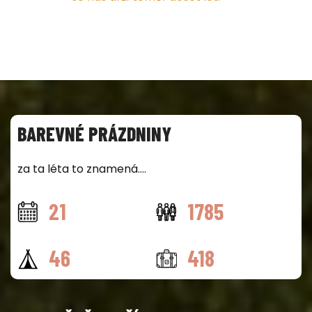
BAREVNÉ PRÁZDNINY
za ta léta to znamená....
21
1785
46
418