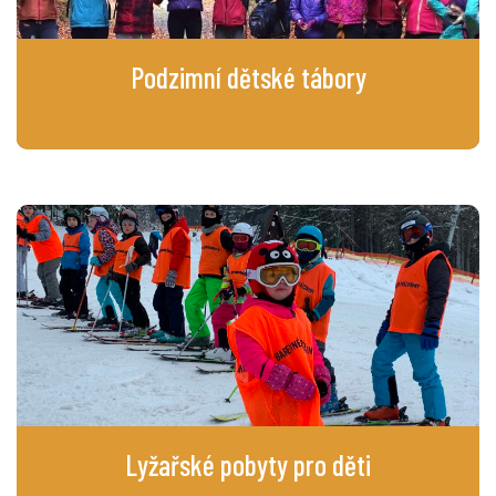
Podzimní dětské
tábory
Lyžařské pobyty pro
děti