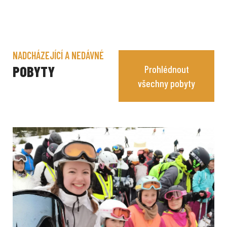
NADCHÁZEJÍCÍ A NEDÁVNÉ
POBYTY
Prohlédnout
všechny pobyty