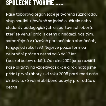
SPOLEČNĚ TVOŘÍME .....
Naše táborová organizace je tvořena různorodou
skupinou lidí. Převážně se jedná o učitele nebo
studenty pedagogických a sportovních oborů,
kteří se věnují práci s dětmi a mláděží. Náš tým,
samozřejmě v různých personálních obměnách,
funguje od roku 1993. Nejprve pouze formou
celoroční práce s dětmi od 8 do 17 let
(basketbalový oddíl). Od roku 2002 jsme rozšířili
naše aktivity na vzdělávací akce a rok nato jsme
přidali první tábory. Od roku 2005 patří mezi naše
aktivity také velmi oblíbené pobyty pro rodiče s
dětmi