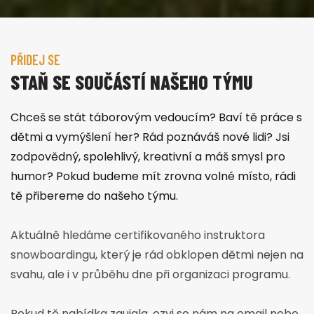
PŘIDEJ SE
STAŇ SE SOUČÁSTÍ NAŠEHO TÝMU
Chceš se stát táborovým vedoucím? Baví tě práce s
dětmi a vymýšlení her? Rád poznáváš nové lidi? Jsi
zodpovědný, spolehlivý, kreativní a máš smysl pro
humor? Pokud budeme mít zrovna volné místo, rádi
tě přibereme do našeho týmu.
Aktuálně hledáme certifikovaného instruktora
snowboardingu, který je rád obklopen dětmi nejen na
svahu, ale i v průběhu dne při organizaci programu.
Pokud tě nabídka zaujala, ozvi se nám na email nebo