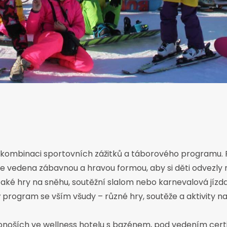
 kombinaci sportovních zážitků a táborového programu. P
 vedena zábavnou a hravou formou, aby si děti odvezly n
také hry na sněhu, soutěžní slalom nebo karnevalová jízda
 program se vším všudy – různé hry, soutěže a aktivity 
onoších ve wellness hotelu s bazénem, pod vedením certif