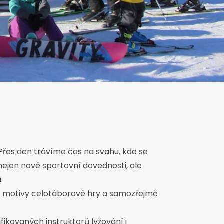
řes den trávíme čas na svahu, kde se
ejen nové sportovní dovednosti, ale
.
na motivy celotáborové hry a samozřejmě
ikovaných instruktorů lyžování i