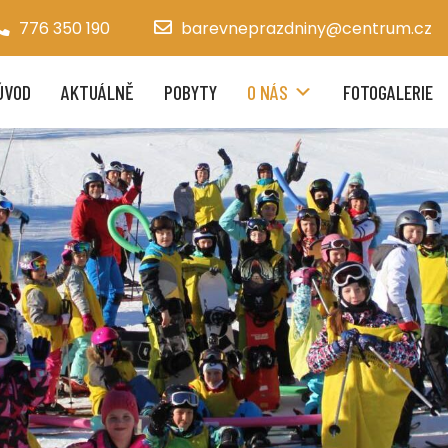
776 350 190
barevneprazdniny@centrum.cz
ÚVOD
AKTUÁLNĚ
POBYTY
O NÁS
FOTOGALERIE