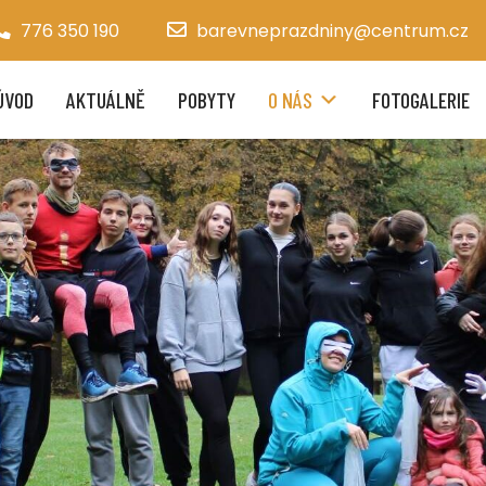
776 350 190
barevneprazdniny@centrum.cz
ÚVOD
AKTUÁLNĚ
POBYTY
O NÁS
FOTOGALERIE