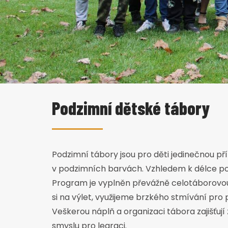
Podzimní dětské tábory
Podzimní tábory jsou pro děti jedinečnou příl
v podzimních barvách. Vzhledem k délce poby
Program je vyplněn převážně celotáborovou 
si na výlet, využijeme brzkého stmívání pro 
Veškerou náplň a organizaci tábora zajišťují
smyslu pro legraci.