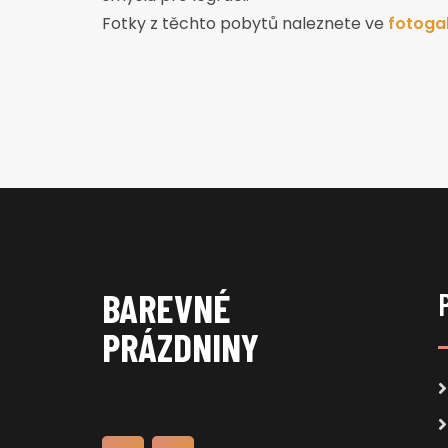
Fotky z těchto pobytů naleznete ve
fotogal
BAREVNÉ
PRÁZDNINY