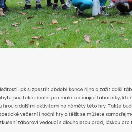
ežitostí, jak si zpestřit období konce října a zažít další 
tu jsou také ideální pro malé začínající táborníky, kteř
hrou a dalšími aktivitami na náměty této hry. Takže bud
poetické večerní i noční hry a těšit se můžete samozřejmě
 zkušení táboroví vedoucí s dlouholetou praxí, láskou pro 