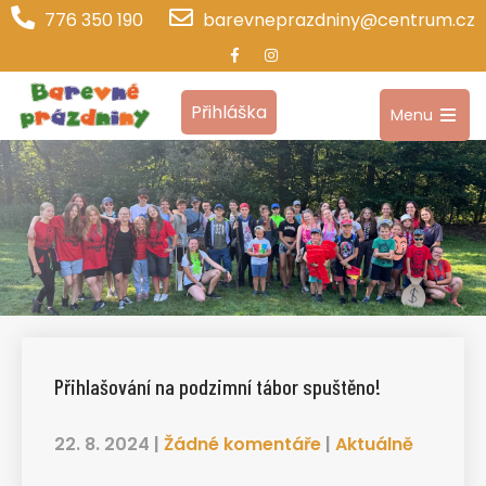
776 350 190
barevneprazdniny@centrum.cz
Přihláška
Menu
Open
the
main
menu
Přihlašování na podzimní tábor spuštěno!
22. 8. 2024
|
Žádné komentáře
|
Aktuálně